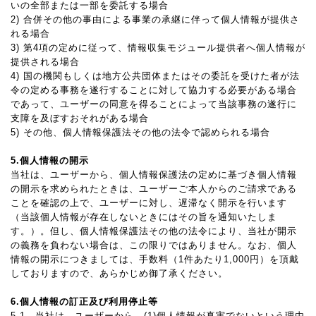
いの全部または一部を委託する場合
2) 合併その他の事由による事業の承継に伴って個人情報が提供さ
れる場合
3) 第4項の定めに従って、情報収集モジュール提供者へ個人情報が
提供される場合
4) 国の機関もしくは地方公共団体またはその委託を受けた者が法
令の定める事務を遂行することに対して協力する必要がある場合
であって、ユーザーの同意を得ることによって当該事務の遂行に
支障を及ぼすおそれがある場合
5) その他、個人情報保護法その他の法令で認められる場合
5.個人情報の開示
当社は、ユーザーから、個人情報保護法の定めに基づき個人情報
の開示を求められたときは、ユーザーご本人からのご請求である
ことを確認の上で、ユーザーに対し、遅滞なく開示を行います
（当該個人情報が存在しないときにはその旨を通知いたしま
す。）。但し、個人情報保護法その他の法令により、当社が開示
の義務を負わない場合は、この限りではありません。なお、個人
情報の開示につきましては、手数料（1件あたり1,000円）を頂戴
しておりますので、あらかじめ御了承ください。
6.個人情報の訂正及び利用停止等
5-1 当社は、ユーザーから、(1)個人情報が真実でないという理由