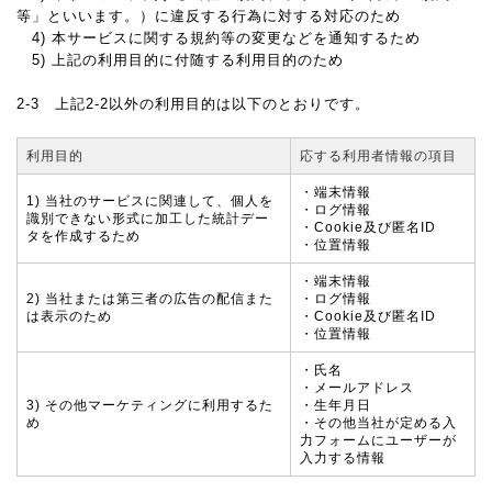
等」といいます。）に違反する行為に対する対応のため
4) 本サービスに関する規約等の変更などを通知するため
5) 上記の利用目的に付随する利用目的のため
2-3 上記2-2以外の利用目的は以下のとおりです。
利用目的
応する利用者情報の項目
・端末情報
1) 当社のサービスに関連して、個人を
・ログ情報
識別できない形式に加工した統計デー
・Cookie及び匿名ID
タを作成するため
・位置情報
・端末情報
2) 当社または第三者の広告の配信また
・ログ情報
は表示のため
・Cookie及び匿名ID
・位置情報
・氏名
・メールアドレス
3) その他マーケティングに利用するた
・生年月日
め
・その他当社が定める入
力フォームにユーザーが
入力する情報