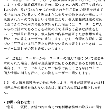
によって個人情報保護法の定めに基づきその内容の訂正を求めら
れた場合、及び(2)あらかじめ公表された利用目的の範囲を超えて
取り扱われているという理由または偽りその他不正の手段により
収集されたものであるという理由により、個人情報保護法の定め
に基づきその利用の停止を求められた場合には、ユーザーご本人
からのご請求であることを確認の上で遅滞なく必要な調査を行
い、その結果に基づき、個人情報の内容の訂正または利用停止を
行い、その旨をユーザーに通知します。なお、合理的な理由に基
づいて訂正または利用停止を行わない旨の決定をしたときは、ユ
ーザーに対しその旨を通知いたします。
5-2 当社は、ユーザーから、ユーザーの個人情報について消去を
求められた場合、当社が当該請求に応じる必要があると判断した
場合は、ユーザーご本人からのご請求であることを確認の上で、
個人情報の消去を行い、その旨をユーザーに通知します。
5-3 個人情報保護法その他の法令により、当社が訂正等または利
用停止等の義務を負わない場合は、前2項の規定は適用されませ
ん。
7.お問い合わせ窓口
ご意見、ご質問、苦情のお申出その他利用者情報の取扱いに関す