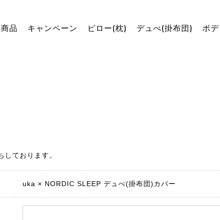
新商品
キャンペーン
ピロー(枕)
デュべ(掛布団)
ボデ
ちしております。
uka × NORDIC SLEEP デュべ(掛布団)カバー