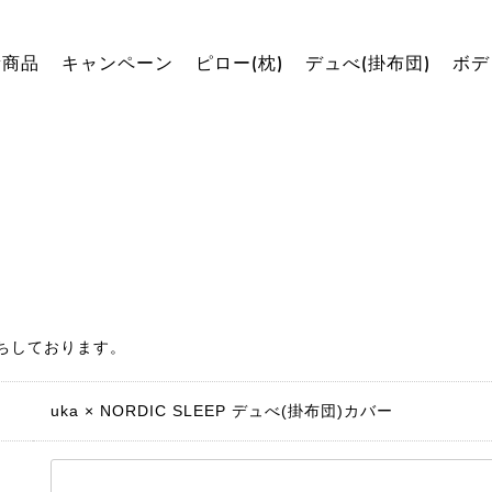
新商品
キャンペーン
ピロー(枕)
デュべ(掛布団)
ボデ
ちしております。
uka × NORDIC SLEEP デュべ(掛布団)カバー