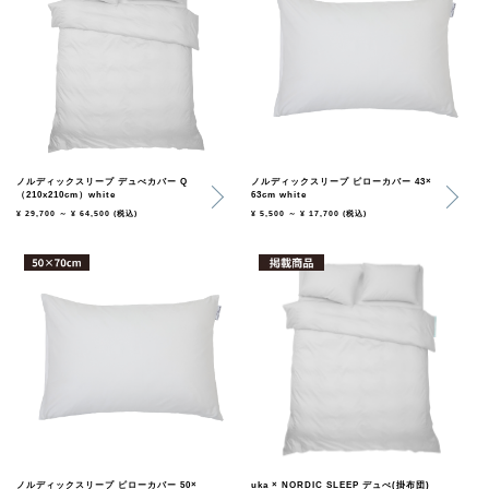
ノルディックスリープ デュべカバー Q
ノルディックスリープ ピローカバー 43×
（210x210cm）white
63cm white
¥ 29,700 ～ ¥ 64,500
(税込)
¥ 5,500 ～ ¥ 17,700
(税込)
ノルディックスリープ ピローカバー 50×
uka × NORDIC SLEEP デュべ(掛布団)