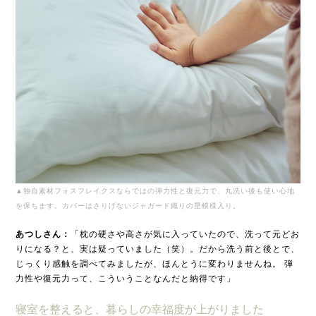
▲独自素材フォスフレイクスならではの弾力性と復元力で、丸洗い後も使い心地
を保ちます。カバーはさりげないジャガード織りの星模様入り。
あつしさん：
「枕の硬さや高さが気に入っていたので、洗って元どお
りになる？と、実は疑っていました（笑）。だから洗う前と後とで、
じっくり感触を調べてみましたが、ほんとうに変わりませんね。 弾
力性や復元力って、こういうことなんだと納得です」
寝室を整えると、暮らしの幸福度が上がりました