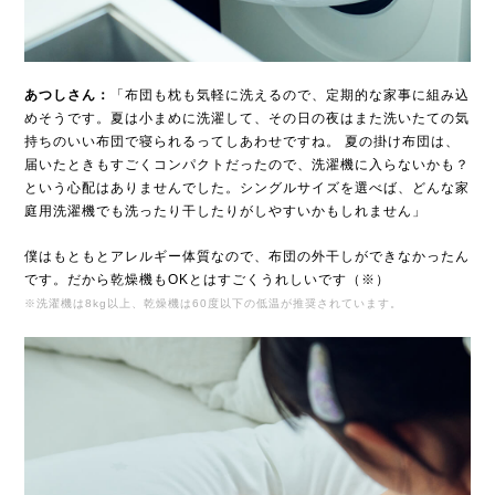
あつしさん：
「布団も枕も気軽に洗えるので、定期的な家事に組み込
めそうです。夏は小まめに洗濯して、その日の夜はまた洗いたての気
持ちのいい布団で寝られるってしあわせですね。 夏の掛け布団は、
届いたときもすごくコンパクトだったので、洗濯機に入らないかも？
という心配はありませんでした。シングルサイズを選べば、どんな家
庭用洗濯機でも洗ったり干したりがしやすいかもしれません」
僕はもともとアレルギー体質なので、布団の外干しができなかったん
です。だから乾燥機もOKとはすごくうれしいです（※）
※洗濯機は8kg以上、乾燥機は60度以下の低温が推奨されています。