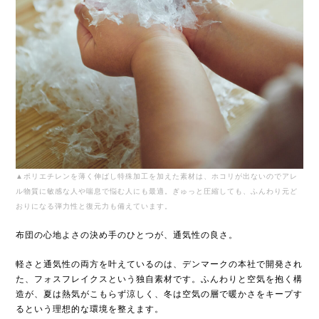
▲ポリエチレンを薄く伸ばし特殊加工を加えた素材は、ホコリが出ないのでアレ
ル物質に敏感な人や喘息で悩む人にも最適。ぎゅっと圧縮しても、ふんわり元ど
おりになる弾力性と復元力も備えています。
布団の心地よさの決め手のひとつが、通気性の良さ。
軽さと通気性の両方を叶えているのは、デンマークの本社で開発され
た、フォスフレイクスという独自素材です。ふんわりと空気を抱く構
造が、夏は熱気がこもらず涼しく、冬は空気の層で暖かさをキープす
るという理想的な環境を整えます。