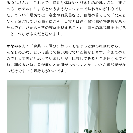
あつしさん：
「これまで、特別な体験やとびきりの心地よさは、旅に
出る、ホテルに泊まるというようなレジャーで味わうのが中心でし
た。そういう場所では、寝室やお風呂など、普段の暮らしで『なんと
なく』過ごしている部分にこそ、日常とは違う贅沢感や特別感があっ
たんです。だから日常の寝室を整えることが、毎日の幸福度を上げる
ことにつながるんだと思います」
かなみさん：
「寝具って選びに行ってもちょっと触る程度だから、こ
んなものかな、という感じで使い続けていた気がします。今までのも
のでも大丈夫だと思っていましたが、比較してみると全然違うんです
ね。朝起きた時に首が痛いとか肌がベタつくとか、小さな違和感がな
いだけですごく気持ちがいいです」