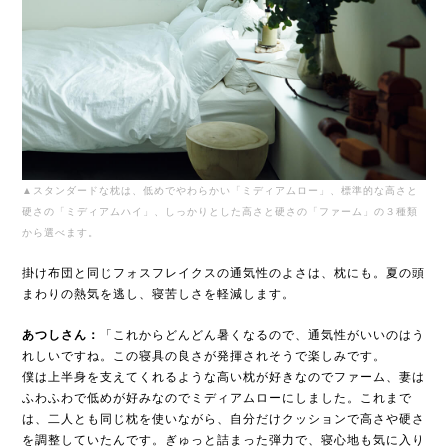
▲スタンダードな枕は、低めでやわらかい「ミディアムロー」、標準的な高さと
硬さの「ミディアムハイ」、しっかりとした高さと硬さの「ファーム」の３種類
から選べます。
掛け布団と同じフォスフレイクスの通気性のよさは、枕にも。夏の頭
まわりの熱気を逃し、寝苦しさを軽減します。
あつしさん：
「これからどんどん暑くなるので、通気性がいいのはう
れしいですね。この寝具の良さが発揮されそうで楽しみです。
僕は上半身を支えてくれるような高い枕が好きなのでファーム、妻は
ふわふわで低めが好みなのでミディアムローにしました。これまで
は、二人とも同じ枕を使いながら、自分だけクッションで高さや硬さ
を調整していたんです。ぎゅっと詰まった弾力で、寝心地も気に入り