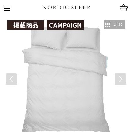
1
|
10