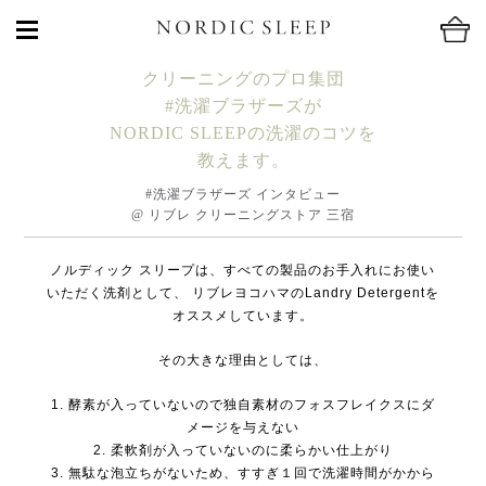
クリーニングのプロ集団
#洗濯ブラザーズが
NORDIC SLEEPの洗濯のコツを
教えます。
#洗濯ブラザーズ インタビュー
@ リブレ クリーニングストア 三宿
ノルディック スリープは、すべての製品のお手入れにお使い
いただく洗剤として、
リブレヨコハマのLandry Detergentを
オススメしています。
その大きな理由としては、
1. 酵素が入っていないので独自素材のフォスフレイクスにダ
メージを与えない
2. 柔軟剤が入っていないのに柔らかい仕上がり
3. 無駄な泡立ちがないため、すすぎ１回で洗濯時間がかから