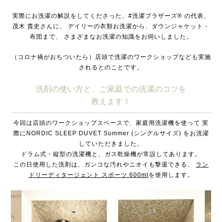
実際にお洗濯の解説をしてくださった、#洗濯ブラザーズ® の代表、
茂木 貴史さんに、
デイリーの衣類お洗濯から、ダウンジャケット・
布団まで、
さまざまなお洗濯の知識をお伺いしました。
（コロナ禍がおちついたら）店頭で洗濯のワークショップなども実施
されるとのことです。
洗剤の使い方と、ご家庭での洗濯のコツを
教えます！
今回は店頭のワークショップスペースで、家庭用洗濯機を使って
実
際にNORDIC SLEEP DUVET Summer (シングルサイズ) をお洗濯
していただきました。
ドラム式・縦型の洗濯機と、ガス乾燥機が常設してあります。
この日使用した洗剤は、ガンコな汚れやニオイも撃退できる、
ラン
ドリーディタージェント スポーツ 600ml
を使用します。