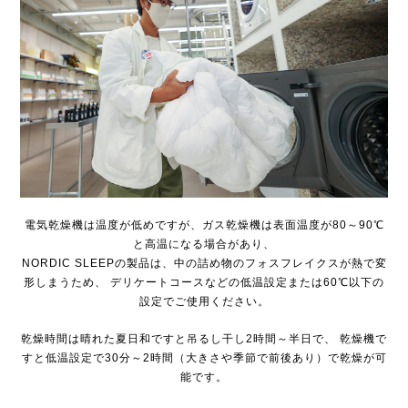
電気乾燥機は温度が低めですが、ガス乾燥機は表面温度が80～90℃
と高温になる場合があり、
NORDIC SLEEPの製品は、中の詰め物のフォスフレイクスが熱で変
形しまうため、
デリケートコースなどの低温設定または60℃以下の
設定でご使用ください。
乾燥時間は晴れた夏日和ですと吊るし干し2時間～半日で、
乾燥機で
すと低温設定で30分～2時間（大きさや季節で前後あり）で乾燥が可
能です。